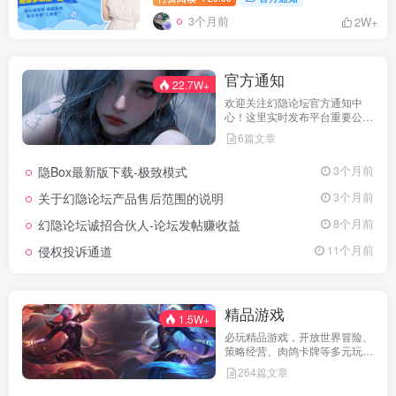
3个月前
2W+
官方通知
22.7W+
欢迎关注幻隐论坛官方通知中
心！这里实时发布平台重要公
告、活动规则、功能更新、安全
6篇文章
提醒及用户权益说明，确保每位
用户第一时间掌握最新动态。我
隐Box最新版下载-极致模式
3个月前
们坚持公开透明，通过权威通知
保障用户权益，助力您在幻隐论
关于幻隐论坛产品售后范围的说明
3个月前
坛获得更优质、安全的使用体
验！立即查看，不错过关键信
幻隐论坛诚招合伙人-论坛发帖赚收益
8个月前
息！
侵权投诉通道
11个月前
精品游戏
1.5W+
必玩精品游戏，开放世界冒险、
策略经营、肉鸽卡牌等多元玩
法，满足不同玩家的喜好 。
264篇文章