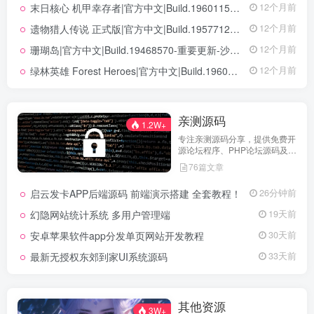
末日核心 机甲幸存者|官方中文|Build.19601158|解压即撸|
12个月前
遗物猎人传说 正式版|官方中文|Build.19577129+全DLC|解压即撸|
12个月前
珊瑚岛|官方中文|Build.19468570-重要更新-沙盒|解压即撸|
12个月前
绿林英雄 Forest Heroes|官方中文|Build.19609351+全DLC|解压即撸|
12个月前
亲测源码
1.2W+
专注亲测源码分享，提供免费开
源论坛程序、PHP论坛源码及论
坛搭建解决方案，所有源码均经
76篇文章
实际测试可用，助力快速搭建稳
定高效的论坛网站，轻松开启你
启云发卡APP后端源码 前端演示搭建 全套教程！
26分钟前
的论坛运营之路。
幻隐网站统计系统 多用户管理端
19天前
安卓苹果软件app分发单页网站开发教程
30天前
最新无授权东郊到家UI系统源码
33天前
其他资源
3W+