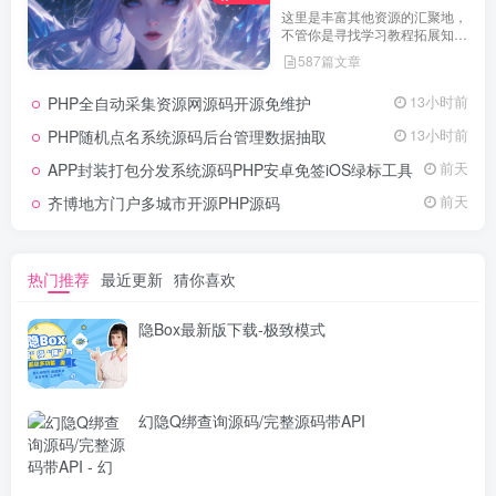
这里是丰富其他资源的汇聚地，
不管你是寻找学习教程拓展知
识，还是搜集各类素材激发创作
587篇文章
灵感，亦或是查询专业数据辅助
工作研究，都能一站式满足。资
PHP全自动采集资源网源码开源免维护
13小时前
源定期更新、分类清晰、下载便
捷，为你的多元需求提供高效服
PHP随机点名系统源码后台管理数据抽取
13小时前
务，快来探索发现所需资源！
APP封装打包分发系统源码PHP安卓免签iOS绿标工具
前天
齐博地方门户多城市开源PHP源码
前天
热门推荐
最近更新
猜你喜欢
隐Box最新版下载-极致模式
幻隐Q绑查询源码/完整源码带API