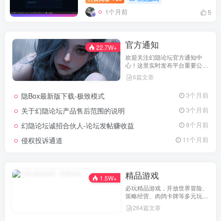
1个月前
5
官方通知
22.7W+
欢迎关注幻隐论坛官方通知中
心！这里实时发布平台重要公
告、活动规则、功能更新、安全
6篇文章
提醒及用户权益说明，确保每位
用户第一时间掌握最新动态。我
隐Box最新版下载-极致模式
3个月前
们坚持公开透明，通过权威通知
保障用户权益，助力您在幻隐论
关于幻隐论坛产品售后范围的说明
3个月前
坛获得更优质、安全的使用体
验！立即查看，不错过关键信
幻隐论坛诚招合伙人-论坛发帖赚收益
8个月前
息！
侵权投诉通道
11个月前
精品游戏
1.5W+
必玩精品游戏，开放世界冒险、
策略经营、肉鸽卡牌等多元玩
法，满足不同玩家的喜好 。
264篇文章