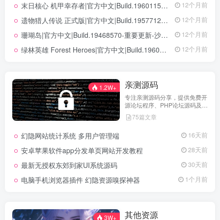
末日核心 机甲幸存者|官方中文|Build.19601158|解压即撸|
12个月前
遗物猎人传说 正式版|官方中文|Build.19577129+全DLC|解压即撸|
12个月前
珊瑚岛|官方中文|Build.19468570-重要更新-沙盒|解压即撸|
12个月前
绿林英雄 Forest Heroes|官方中文|Build.19609351+全DLC|解压即撸|
12个月前
亲测源码
1.2W+
专注亲测源码分享，提供免费开
源论坛程序、PHP论坛源码及论
坛搭建解决方案，所有源码均经
75篇文章
实际测试可用，助力快速搭建稳
定高效的论坛网站，轻松开启你
幻隐网站统计系统 多用户管理端
16天前
的论坛运营之路。
安卓苹果软件app分发单页网站开发教程
28天前
最新无授权东郊到家UI系统源码
30天前
电脑手机浏览器插件 幻隐资源嗅探神器
1个月前
其他资源
3W+