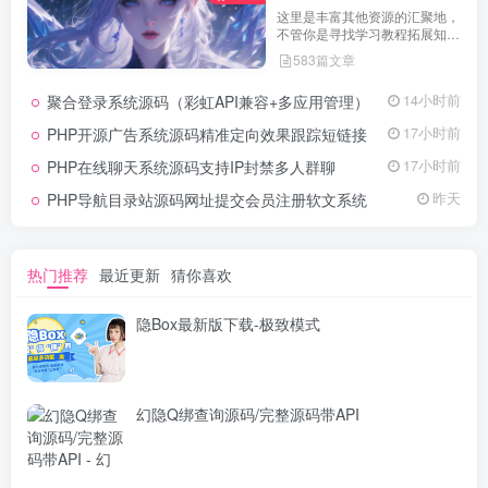
这里是丰富其他资源的汇聚地，
不管你是寻找学习教程拓展知
识，还是搜集各类素材激发创作
583篇文章
灵感，亦或是查询专业数据辅助
工作研究，都能一站式满足。资
聚合登录系统源码（彩虹API兼容+多应用管理）
14小时前
源定期更新、分类清晰、下载便
捷，为你的多元需求提供高效服
PHP开源广告系统源码精准定向效果跟踪短链接
17小时前
务，快来探索发现所需资源！
PHP在线聊天系统源码支持IP封禁多人群聊
17小时前
PHP导航目录站源码网址提交会员注册软文系统
昨天
热门推荐
最近更新
猜你喜欢
隐Box最新版下载-极致模式
幻隐Q绑查询源码/完整源码带API