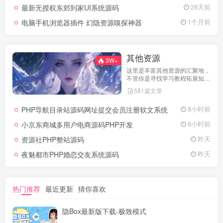
最新无授权东郊到家UI系统源码
28天前
电脑手机浏览器插件 幻隐资源嗅探神器
1个月前
其他资源
3W+
这里是丰富其他资源的汇聚地，
不管你是寻找学习教程拓展知
识，还是搜集各类素材激发创作
581篇文章
灵感，亦或是查询专业数据辅助
工作研究，都能一站式满足。资
PHP导航目录站源码网址提交会员注册软文系统
8小时前
源定期更新、分类清晰、下载便
捷，为你的多元需求提供高效服
小京东商城多用户电商源码PHP开发
8小时前
务，快来探索发现所需资源！
资源社PHP整站源码
昨天
夜魅都市PHP婚恋交友系统源码
昨天
热门推荐
最近更新
猜你喜欢
隐Box最新版下载-极致模式