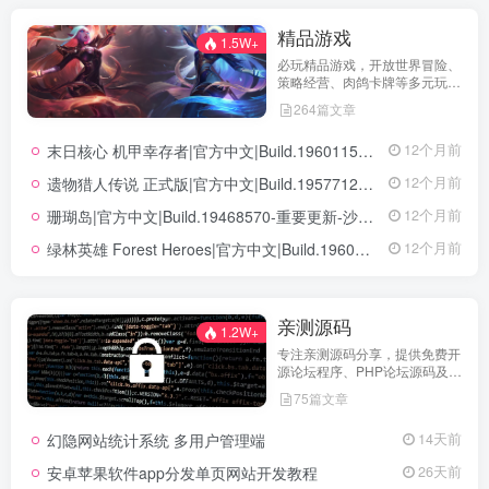
精品游戏
1.5W+
必玩精品游戏，开放世界冒险、
策略经营、肉鸽卡牌等多元玩
法，满足不同玩家的喜好 。
264篇文章
末日核心 机甲幸存者|官方中文|Build.19601158|解压即撸|
12个月前
遗物猎人传说 正式版|官方中文|Build.19577129+全DLC|解压即撸|
12个月前
珊瑚岛|官方中文|Build.19468570-重要更新-沙盒|解压即撸|
12个月前
绿林英雄 Forest Heroes|官方中文|Build.19609351+全DLC|解压即撸|
12个月前
亲测源码
1.2W+
专注亲测源码分享，提供免费开
源论坛程序、PHP论坛源码及论
坛搭建解决方案，所有源码均经
75篇文章
实际测试可用，助力快速搭建稳
定高效的论坛网站，轻松开启你
幻隐网站统计系统 多用户管理端
14天前
的论坛运营之路。
安卓苹果软件app分发单页网站开发教程
26天前