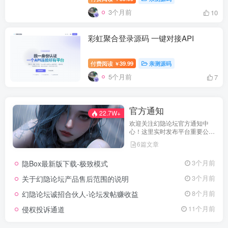
3个月前
10
彩虹聚合登录源码 一键对接API
付费阅读
39.99
亲测源码
￥
5个月前
7
官方通知
22.7W+
欢迎关注幻隐论坛官方通知中
心！这里实时发布平台重要公
告、活动规则、功能更新、安全
6篇文章
提醒及用户权益说明，确保每位
用户第一时间掌握最新动态。我
隐Box最新版下载-极致模式
3个月前
们坚持公开透明，通过权威通知
保障用户权益，助力您在幻隐论
关于幻隐论坛产品售后范围的说明
3个月前
坛获得更优质、安全的使用体
验！立即查看，不错过关键信
幻隐论坛诚招合伙人-论坛发帖赚收益
8个月前
息！
侵权投诉通道
11个月前