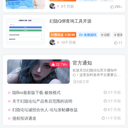
3个月前
2W+
幻隐Q绑查询工具开源
付费阅读
39.99
亲测源码
# Q绑
# 查询
￥
10个月前
11
官方通知
22.7W+
欢迎关注幻隐论坛官方通知中
心！这里实时发布平台重要公
告、活动规则、功能更新、安全
6篇文章
提醒及用户权益说明，确保每位
用户第一时间掌握最新动态。我
隐Box最新版下载-极致模式
3个月前
们坚持公开透明，通过权威通知
保障用户权益，助力您在幻隐论
关于幻隐论坛产品售后范围的说明
3个月前
坛获得更优质、安全的使用体
验！立即查看，不错过关键信
幻隐论坛诚招合伙人-论坛发帖赚收益
8个月前
息！
侵权投诉通道
11个月前