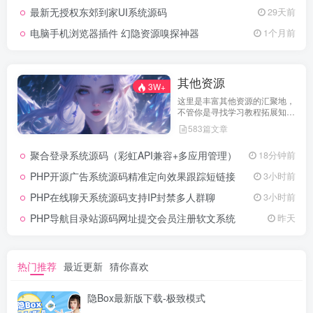
最新无授权东郊到家UI系统源码
29天前
电脑手机浏览器插件 幻隐资源嗅探神器
1个月前
其他资源
3W+
这里是丰富其他资源的汇聚地，
不管你是寻找学习教程拓展知
识，还是搜集各类素材激发创作
583篇文章
灵感，亦或是查询专业数据辅助
工作研究，都能一站式满足。资
聚合登录系统源码（彩虹API兼容+多应用管理）
18分钟前
源定期更新、分类清晰、下载便
捷，为你的多元需求提供高效服
PHP开源广告系统源码精准定向效果跟踪短链接
3小时前
务，快来探索发现所需资源！
PHP在线聊天系统源码支持IP封禁多人群聊
3小时前
PHP导航目录站源码网址提交会员注册软文系统
昨天
热门推荐
最近更新
猜你喜欢
隐Box最新版下载-极致模式