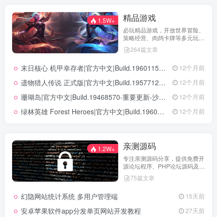
精品游戏
1.5W+
必玩精品游戏，开放世界冒险、
策略经营、肉鸽卡牌等多元玩
法，满足不同玩家的喜好 。
264篇文章
末日核心 机甲幸存者|官方中文|Build.19601158|解压即撸|
12个月前
遗物猎人传说 正式版|官方中文|Build.19577129+全DLC|解压即撸|
12个月前
珊瑚岛|官方中文|Build.19468570-重要更新-沙盒|解压即撸|
12个月前
绿林英雄 Forest Heroes|官方中文|Build.19609351+全DLC|解压即撸|
12个月前
亲测源码
1.2W+
专注亲测源码分享，提供免费开
源论坛程序、PHP论坛源码及论
坛搭建解决方案，所有源码均经
75篇文章
实际测试可用，助力快速搭建稳
定高效的论坛网站，轻松开启你
幻隐网站统计系统 多用户管理端
15天前
的论坛运营之路。
安卓苹果软件app分发单页网站开发教程
27天前