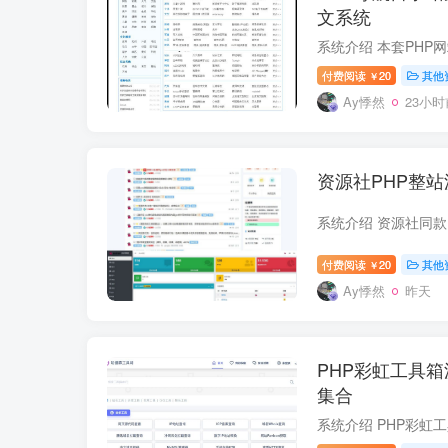
文系统
付费阅读
20
其他
￥
Ay悸然
23小时
资源社PHP整站
付费阅读
20
其他
￥
Ay悸然
昨天
PHP彩虹工具箱源
集合