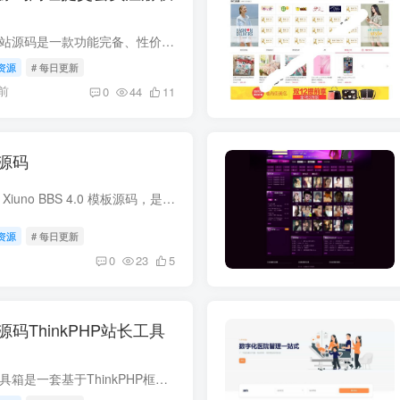
系统介绍 本套PHP网站源码是一款功能完备、性价比极高的目录导航站建站解决方案。源码以经典的PHP+MySQL技术栈构建，环境兼容性强，在绝大多数虚拟主机或服务器上均可轻松部署。其核心定位是为...
资源
# 每日更新
前
0
44
11
源码
系统介绍 资源社同款 Xiuno BBS 4.0 模板源码，是一套面向资源分享与内容社区场景的整站解决方案。它基于高性能轻量级论坛程序 Xiuno BBS 4.0 深度定制，在保留论坛互动能力的同时，重构了前端...
资源
# 每日更新
0
23
5
码ThinkPHP站长工具
系统介绍 PHP彩虹工具箱是一套基于ThinkPHP框架精心打造的多功能在线工具源码，整合了站点管理、开发辅助、QQ功能、音视频处理以及趣味娱乐等72项实用功能。该程序面向个人站长、后端开发者与互...