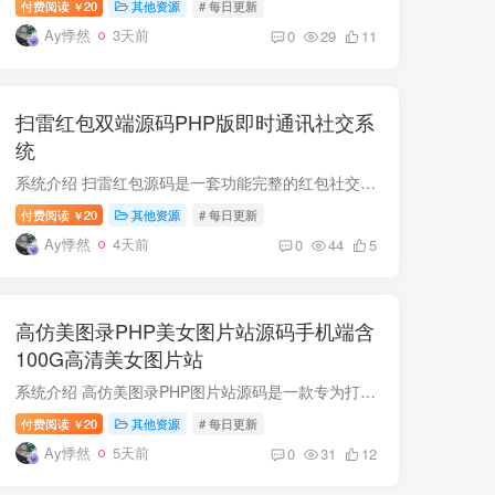
付费阅读
20
其他资源
# 每日更新
￥
Ay悸然
3天前
0
29
11
扫雷红包双端源码PHP版即时通讯社交系
统
系统介绍 扫雷红包源码是一套功能完整的红包社交娱乐双端系统，集即时通讯、房间互动、红包玩法、充值兑换于一体。系统采用主流服务端语言开发，搭配高效数据库设计，能够支撑多人同时在线抢红...
付费阅读
20
其他资源
# 每日更新
￥
Ay悸然
4天前
0
44
5
高仿美图录PHP美女图片站源码手机端含
100G高清美女图片站
系统介绍 高仿美图录PHP图片站源码是一款专为打造高清美女图片分享平台而设计的完整建站系统。它以知名图片社区美图录为蓝本，完美复刻了其流畅的视觉风格与用户交互体验，同时针对移动互联网趋...
付费阅读
20
其他资源
# 每日更新
￥
Ay悸然
5天前
0
31
12