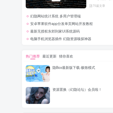
经实际测试可
75篇文章
网站，轻松开
幻隐网站统计系统 多用户管理端
安卓苹果软件app分发单页网站开发教程
最新无授权东郊到家UI系统源码
电脑手机浏览器插件 幻隐资源嗅探神器
热门推荐
最近更新
猜你喜欢
隐Box最新版下载-极致模式
资源置换（幻隐论坛）会员啦！