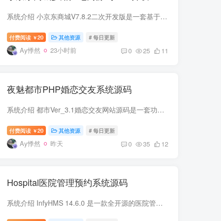
系统介绍 小京东商城V7.8.2二次开发版是一套基于PHP语言构建的多用户电子商务系统，专为希望拥有独立品牌、自主运营且支持多卖家入驻模式的商业项目而设计。该系统在原有开源框架基础上，针对多...
付费阅读
20
其他资源
# 每日更新
￥
Ay悸然
23小时前
0
25
11
夜魅都市PHP婚恋交友系统源码
系统介绍 都市Ver_3.1婚恋交友网站源码是一套功能成熟、结构清晰的PHP交友系统，专为希望快速搭建线上交友平台的创业者或个人开发者设计。本套源码基于经典的PHP+MySQL技术栈开发，确保了良好的...
付费阅读
20
其他资源
# 每日更新
￥
Ay悸然
昨天
0
35
12
Hospital医院管理预约系统源码
系统介绍 InfyHMS 14.6.0 是一款全开源的医院管理预约系统，专为提升医疗机构运营效率而设计。该系统基于强大的 PHP 技术栈构建，采用现代化架构，能够帮助医院、诊所、体检中心等机构实现预约...