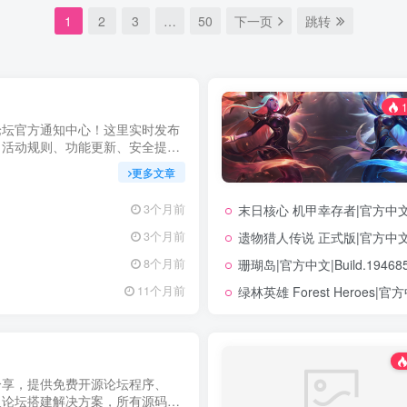
1
2
3
…
50
下一页
跳转
1
论坛官方通知中心！这里实时发布
、活动规则、功能更新、安全提醒
明，确保每位用户第一时间掌握最
更多文章
坚持公开透明，通过权威通知保障
力您在幻隐论坛获得更优质、安全
末日核心 机甲幸存者|官方中文|Bu
3个月前
立即查看，不错过关键信息！
遗物猎人传说 正式版|官方中文|Bu
3个月前
珊瑚岛|官方中文|Build.194
8个月前
绿林英雄 Forest Heroes|官方
11个月前
分享，提供免费开源论坛程序、
及论坛搭建解决方案，所有源码均