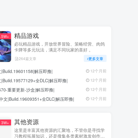
精品游戏
.5W+
必玩精品游戏，开放世界冒险、策略经营、肉鸽
卡牌等多元玩法，满足不同玩家的喜好 。
264篇文章
更多文章
ild.19601158|解压即撸|
12个月前
ild.19577129+全DLC|解压即撸|
12个月前
68570-重要更新-沙盒|解压即撸|
12个月前
中文|Build.19609351+全DLC|解压即撸|
12个月前
其他资源
3W+
这里是丰富其他资源的汇聚地，不管你是寻找学
习教程拓展知识，还是搜集各类素材激发创作灵