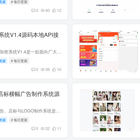
资源
# 每日更新
0
40
12
统V1.4源码本地API接
系统介绍 小猫咪PHP加密系统V1.4是一款面向广大开发者和企业的PHP源码安全保护工具，其核心定位是帮助用户对PHP项目进行加密混淆，降低源代码被破解、盗用或二次分发风险。作为一套基于PHP语言...
资源
# 每日更新
0
36
10
O店标横幅广告制作系统源
系统介绍 在线横幅广告、店标与LOGO制作系统是一套基于PHP开发的专业图形生成工具源码。系统将原本复杂的设计流程简化为可视化操作，用户无需安装任何桌面软件，通过浏览器即可快速完成横幅广告...
资源
# 每日更新
0
32
11