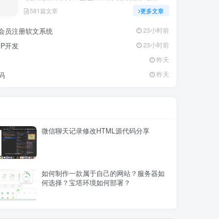
感，亦或是查询专业数据辅助工作研究，都能一
581篇文章
更多文章
站式满足。资源定期更新、分类清晰、下载便
捷，为你的多元需求提供高效服务，快来探索发
交会员注册软文系统
23小时前
现所需资源！
P开发
23小时前
昨天
码
昨天
微信聊天记录修改HTML源代码分享
如何制作一款属于自己的网站？服务器如
何选择？宝塔环境如何部署？