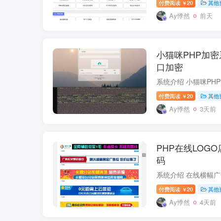
付费阅读
20
其他
￥
Ay悸然
前天
小猫咪PHP加密系
口加密
付费阅读
20
其他
￥
Ay悸然
3天前
PHP在线LOG
码
付费阅读
20
其他
￥
Ay悸然
4天前