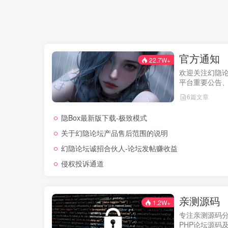
官方通知
22.7W+
欢迎关注幻隐
平台重要公告
及用户权益说
6篇文章
新动态。我们
用户权益，助
隐Box最新版下载-极致模式
的使用体验！
关于幻隐论坛产品售后范围的说明
幻隐论坛诚招合伙人-论坛发帖赚收益
侵权投诉通道
亲测源码
1.2W+
专注亲测源码
PHP论坛源码