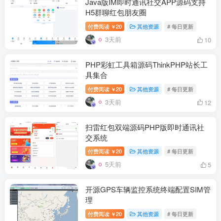
Java版IM即时通讯社交APP源码支持
H5群聊红包朋友圈
付费阅读
20
其他资源
# 每日更新
￥
3天前
10
PHP彩虹工具箱源码ThinkPHP站长工
具集合
付费阅读
20
其他资源
# 每日更新
￥
3天前
12
扫雷红包双端源码PHP版即时通讯社
交系统
付费阅读
20
其他资源
# 每日更新
￥
5天前
5
开源GPS车辆监控系统终端配置SIM管
理
付费阅读
20
其他资源
# 每日更新
￥