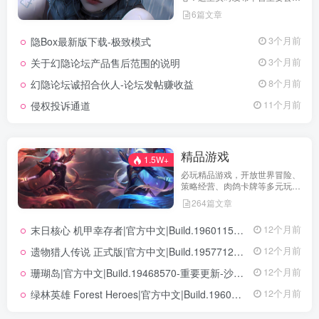
告、活动规则、功能更新、安全
6篇文章
提醒及用户权益说明，确保每位
用户第一时间掌握最新动态。我
隐Box最新版下载-极致模式
3个月前
们坚持公开透明，通过权威通知
保障用户权益，助力您在幻隐论
关于幻隐论坛产品售后范围的说明
3个月前
坛获得更优质、安全的使用体
验！立即查看，不错过关键信
幻隐论坛诚招合伙人-论坛发帖赚收益
8个月前
息！
侵权投诉通道
11个月前
精品游戏
1.5W+
必玩精品游戏，开放世界冒险、
策略经营、肉鸽卡牌等多元玩
法，满足不同玩家的喜好 。
264篇文章
末日核心 机甲幸存者|官方中文|Build.19601158|解压即撸|
12个月前
遗物猎人传说 正式版|官方中文|Build.19577129+全DLC|解压即撸|
12个月前
珊瑚岛|官方中文|Build.19468570-重要更新-沙盒|解压即撸|
12个月前
绿林英雄 Forest Heroes|官方中文|Build.19609351+全DLC|解压即撸|
12个月前