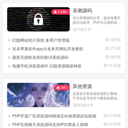
亲测源码
1.2W+
专注亲测源码分享，提供免费开
源论坛程序、PHP论坛源码及论
坛搭建解决方案，所有源码均经
75篇文章
实际测试可用，助力快速搭建稳
定高效的论坛网站，轻松开启你
幻隐网站统计系统 多用户管理端
15天前
的论坛运营之路。
安卓苹果软件app分发单页网站开发教程
27天前
最新无授权东郊到家UI系统源码
29天前
电脑手机浏览器插件 幻隐资源嗅探神器
1个月前
其他资源
3W+
这里是丰富其他资源的汇聚地，
不管你是寻找学习教程拓展知
识，还是搜集各类素材激发创作
583篇文章
灵感，亦或是查询专业数据辅助
工作研究，都能一站式满足。资
PHP开源广告系统源码精准定向效果跟踪短链接
2小时前
源定期更新、分类清晰、下载便
捷，为你的多元需求提供高效服
PHP在线聊天系统源码支持IP封禁多人群聊
2小时前
务，快来探索发现所需资源！