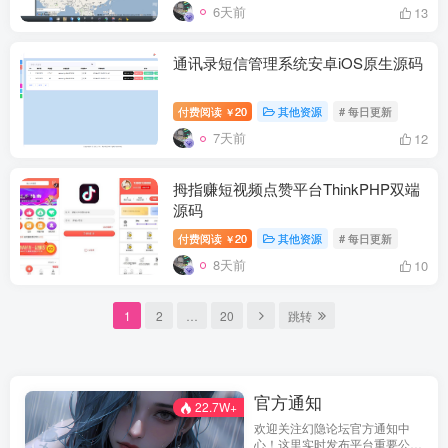
6天前
13
通讯录短信管理系统安卓iOS原生源码
付费阅读
20
其他资源
# 每日更新
￥
7天前
12
拇指赚短视频点赞平台ThinkPHP双端
源码
付费阅读
20
其他资源
# 每日更新
￥
8天前
10
1
2
…
20
跳转
官方通知
22.7W+
欢迎关注幻隐论坛官方通知中
心！这里实时发布平台重要公